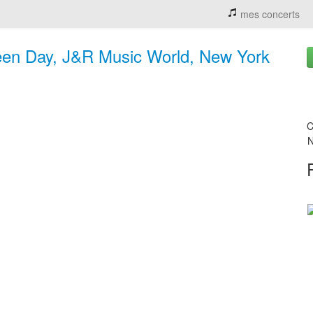
mes concerts
een Day, J&R Music World, New York
C
N