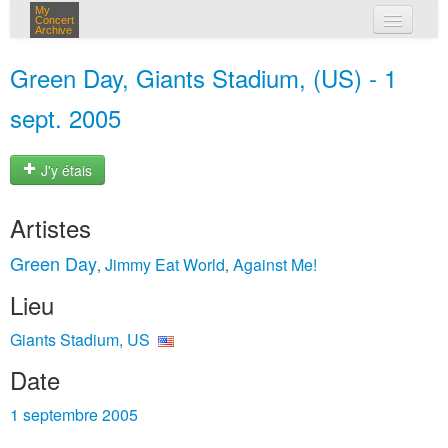
My
Concert
Archive
mes concerts
Green Day, Giants Stadium, (US) - 1
connexion
sept. 2005
J'y étais
Artistes
Green Day
Jimmy Eat World
Against Me!
,
,
Lieu
Giants Stadium, US
Date
1 septembre 2005