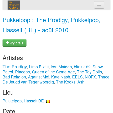
My
Concert
Archive
mes concerts
Pukkelpop : The Prodigy, Pukkelpop,
connexion
Hasselt (BE) - août 2010
J'y étais
Artistes
The Prodigy
Limp Bizkit
Iron Maiden
blink‐182
Snow
,
,
,
,
Patrol
Placebo
Queen of the Stone Age
The Toy Dolls
,
,
,
,
Bad Religion
Against Me!
Kate Nash
EELS
NOFX
Thrice
,
,
,
,
,
,
De Jeugd van Tegenwoordig
The Kooks
Ash
,
,
Lieu
Pukkelpop, Hasselt BE
Date