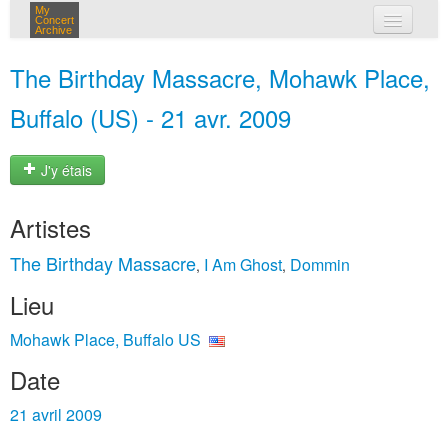
My
Concert
Archive
mes concerts
The Birthday Massacre, Mohawk Place,
connexion
Buffalo (US) - 21 avr. 2009
J'y étais
Artistes
The Birthday Massacre
I Am Ghost
Dommin
,
,
Lieu
Mohawk Place, Buffalo US
Date
21 avril 2009