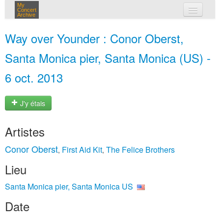
My
Concert
Archive
mes concerts
Way over Younder : Conor Oberst,
connexion
Santa Monica pier, Santa Monica (US) -
6 oct. 2013
J'y étais
Artistes
Conor Oberst
First Aid Kit
The Felice Brothers
,
,
Lieu
Santa Monica pier, Santa Monica US
Date