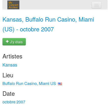
My
Concert
Archive
mes concerts
Kansas, Buffalo Run Casino, Miami
connexion
(US) - octobre 2007
J'y étais
Artistes
Kansas
Lieu
Buffalo Run Casino, Miami US
Date
octobre 2007