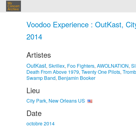
My
Concert
Archive
Voodoo Experience : OutKast, Cit
2014
Artistes
OutKast
Skrillex
Foo Fighters
AWOLNATION
Sl
,
,
,
,
Death From Above 1979
Twenty One Pilots
Tromb
,
,
Swamp Band
Benjamin Booker
,
Lieu
City Park, New Orleans US
Date
octobre 2014