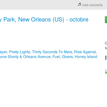
mes concerts
y Park, New Orleans (US) - octobre
C
N
ayer
Pretty Lights
Thirty Seconds To Mars
Rise Against
,
,
,
,
one Shorty & Orleans Avenue
Fuel
Givers
Honey Island
,
,
,