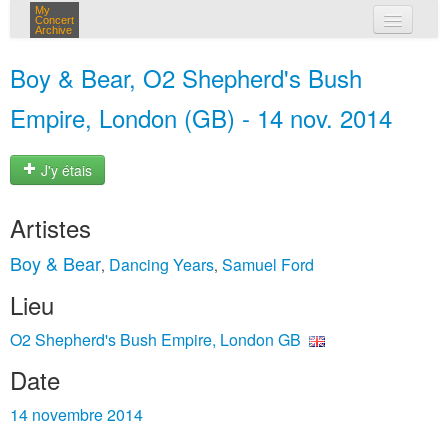
My
Concert
Archive
mes concerts
Boy & Bear, O2 Shepherd's Bush
connexion
Empire, London (GB) - 14 nov. 2014
J'y étais
Artistes
Boy & Bear
Dancing Years
Samuel Ford
,
,
Lieu
O2 Shepherd's Bush Empire, London GB
Date
14 novembre 2014