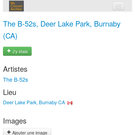
My
Concert
Archive
mes concerts
The B-52s, Deer Lake Park, Burnaby
connexion
(CA)
J'y étais
Artistes
The B-52s
Lieu
Deer Lake Park, Burnaby CA
Images
Ajouter une image