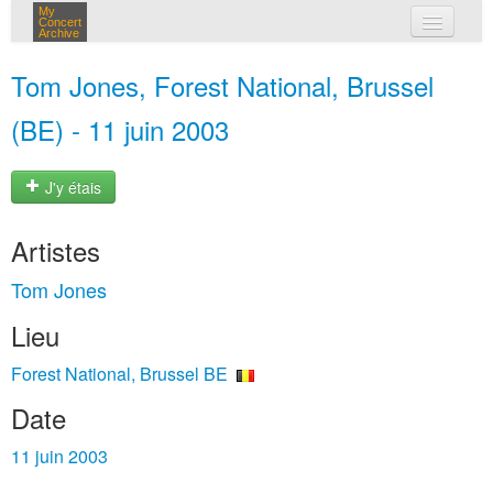
My
Concert
Archive
mes concerts
Tom Jones, Forest National, Brussel
connexion
(BE) - 11 juin 2003
J'y étais
Artistes
Tom Jones
Lieu
Forest National, Brussel BE
Date
11 juin 2003