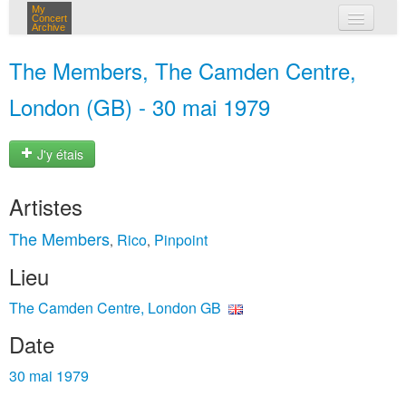
My
Concert
Archive
mes concerts
The Members, The Camden Centre,
connexion
London (GB) - 30 mai 1979
J'y étais
Artistes
The Members
Rico
Pinpoint
,
,
Lieu
The Camden Centre, London GB
Date
30 mai 1979