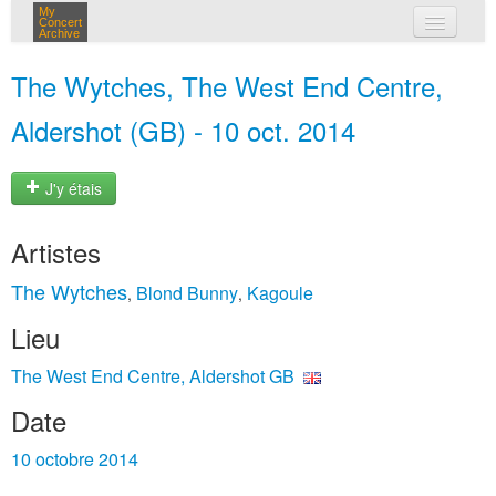
My
Concert
Archive
mes concerts
The Wytches, The West End Centre,
connexion
Aldershot (GB) - 10 oct. 2014
J'y étais
Artistes
The Wytches
Blond Bunny
Kagoule
,
,
Lieu
The West End Centre, Aldershot GB
Date
10 octobre 2014