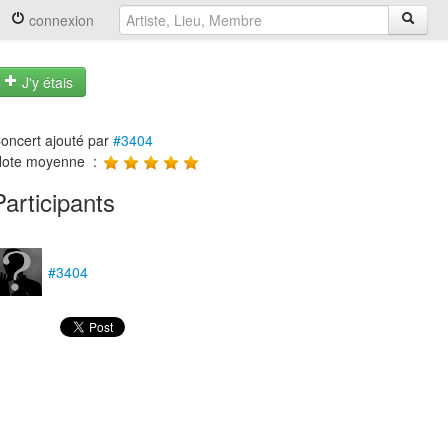
connexion
J'y étais
oncert ajouté par
#3404
ote moyenne :
Participants
#3404