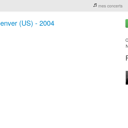
mes concerts
Denver (US) - 2004
C
N