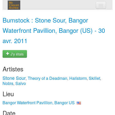
My
Concert
Archive
mes concerts
Bumstock : Stone Sour, Bangor
connexion
Waterfront Pavillion, Bangor (US) - 30
avr. 2011
J'y étais
Artistes
Stone Sour
Theory of a Deadman
Hailstorm
Skillet
,
,
,
,
Nobis
Salvo
,
Lieu
Bangor Waterfront Pavillion, Bangor US
Date