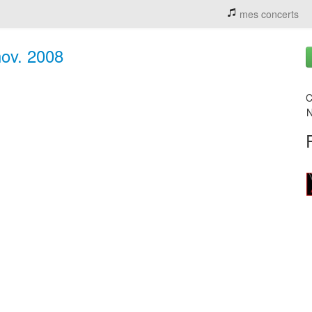
mes concerts
nov. 2008
C
N