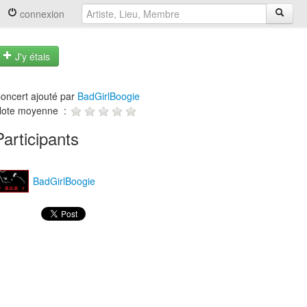
connexion
J'y étais
oncert ajouté par
BadGirlBoogie
ote moyenne :
Participants
BadGirlBoogie