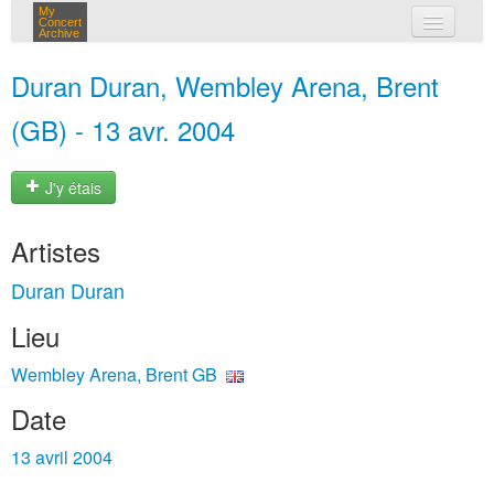
My
Concert
Archive
mes concerts
Duran Duran, Wembley Arena, Brent
connexion
(GB) - 13 avr. 2004
J'y étais
Artistes
Duran Duran
Lieu
Wembley Arena, Brent GB
Date
13 avril 2004