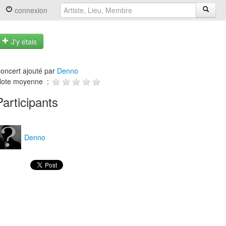
connexion
J'y étais
oncert ajouté par
Denno
ote moyenne :
Participants
Denno