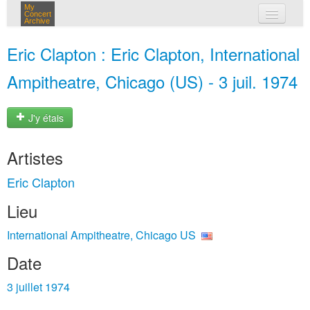
My
Concert
Archive
mes concerts
Eric Clapton : Eric Clapton, International
connexion
Ampitheatre, Chicago (US) - 3 juil. 1974
J'y étais
Artistes
Eric Clapton
Lieu
International Ampitheatre, Chicago US
Date
3 juillet 1974