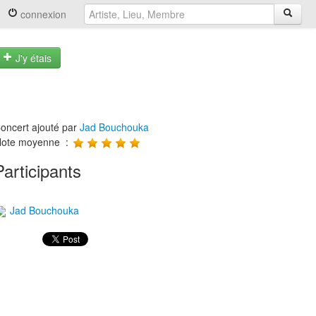
connexion
J'y étais
oncert ajouté par
Jad Bouchouka
ote moyenne :
Participants
Jad Bouchouka