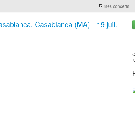
mes concerts
sablanca, Casablanca (MA) - 19 juil.
C
N