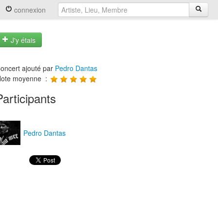
connexion
J'y étais
oncert ajouté par
Pedro Dantas
ote moyenne :
Participants
Pedro Dantas