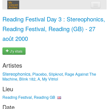
My
Concert
Archive
mes concerts
Reading Festival Day 3 : Stereophonics,
connexion
Reading Festival, Reading (GB) - 27
août 2000
J'y étais
Artistes
Stereophonics
Placebo
Slipknot
Rage Against The
,
,
,
Machine
Blink 182
A
My Vitriol
,
,
,
Lieu
Reading Festival, Reading GB
Date