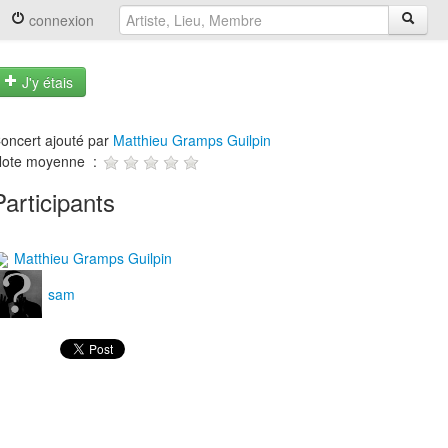
connexion
J'y étais
oncert ajouté par
Matthieu Gramps Guilpin
ote moyenne :
Participants
Matthieu Gramps Guilpin
sam