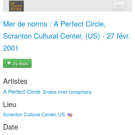
My
Concert
Archive
mes concerts
Mer de norms : A Perfect Circle,
connexion
Scranton Cultural Center, (US) - 27 févr.
2001
J'y étais
Artistes
A Perfect Circle
Snake river conspiracy
,
Lieu
Scranton Cultural Center, US
Date