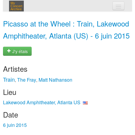
My
Concert
Archive
mes concerts
Picasso at the Wheel : Train, Lakewood
connexion
Amphitheater, Atlanta (US) - 6 juin 2015
J'y étais
Artistes
Train
The Fray
Matt Nathanson
,
,
Lieu
Lakewood Amphitheater, Atlanta US
Date
6 juin 2015