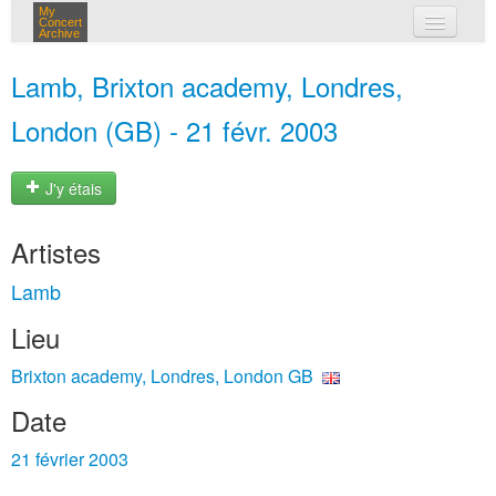
My
Concert
Archive
mes concerts
Lamb, Brixton academy, Londres,
connexion
London (GB) - 21 févr. 2003
J'y étais
Artistes
Lamb
Lieu
Brixton academy, Londres, London GB
Date
21 février 2003