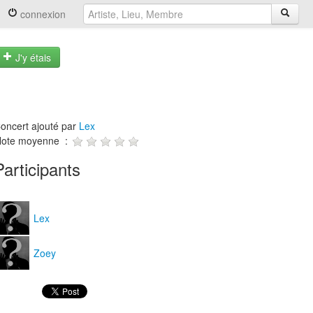
connexion
J'y étais
oncert ajouté par
Lex
ote moyenne :
Participants
Lex
Zoey