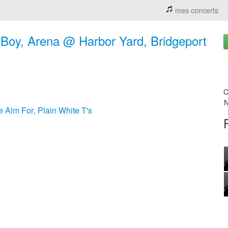
mes concerts
t Boy, Arena @ Harbor Yard, Bridgeport
C
N
e Aim For
Plain White T's
,