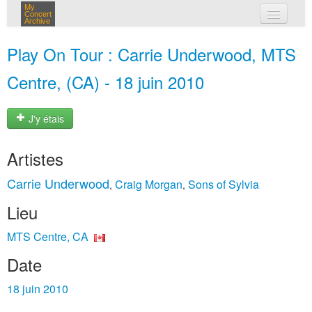
My
Concert
Archive
mes concerts
Play On Tour : Carrie Underwood, MTS
connexion
Centre, (CA) - 18 juin 2010
J'y étais
Artistes
Carrie Underwood
Craig Morgan
Sons of Sylvia
,
,
Lieu
MTS Centre, CA
Date
18 juin 2010