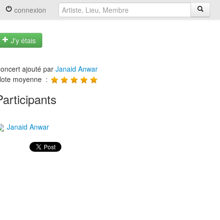
connexion
J'y étais
oncert ajouté par
Janaid Anwar
ote moyenne :
Participants
Janaid Anwar