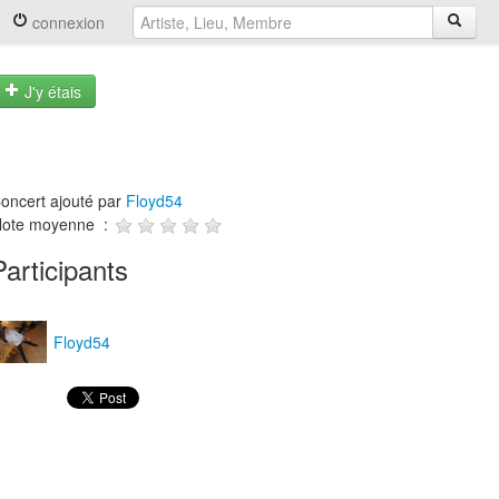
connexion
J'y étais
oncert ajouté par
Floyd54
ote moyenne :
Participants
Floyd54