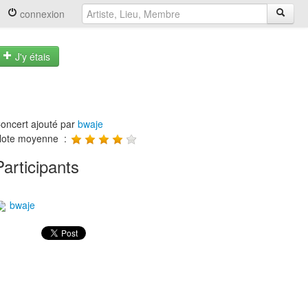
connexion
J'y étais
oncert ajouté par
bwaje
ote moyenne :
Participants
bwaje