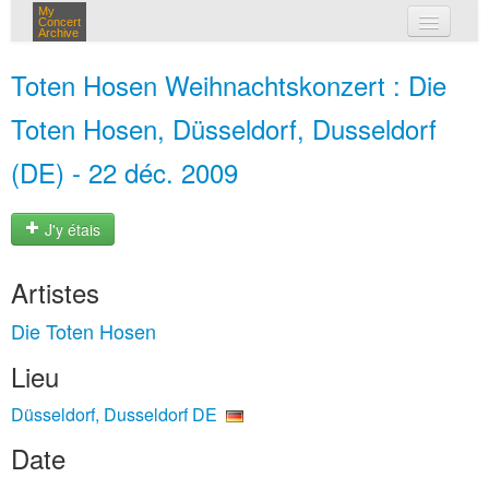
My
Concert
Archive
mes concerts
Toten Hosen Weihnachtskonzert : Die
connexion
Toten Hosen, Düsseldorf, Dusseldorf
(DE) - 22 déc. 2009
J'y étais
Artistes
Die Toten Hosen
Lieu
Düsseldorf, Dusseldorf DE
Date