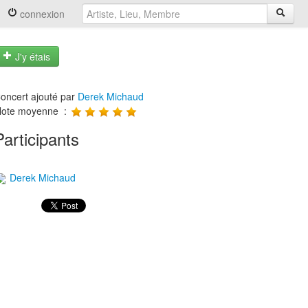
connexion
J'y étais
oncert ajouté par
Derek Michaud
ote moyenne :
Participants
Derek Michaud