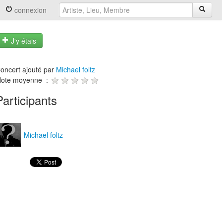
connexion
J'y étais
oncert ajouté par
Michael foltz
ote moyenne :
Participants
Michael foltz