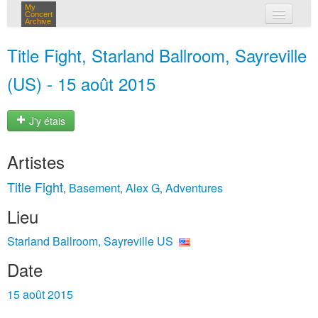
My
Concert
Archive
mes concerts
Title Fight, Starland Ballroom, Sayreville
connexion
(US) - 15 août 2015
J'y étais
Artistes
Title Fight
Basement
Alex G
Adventures
,
,
,
Lieu
Starland Ballroom, Sayreville US
Date
15 août 2015