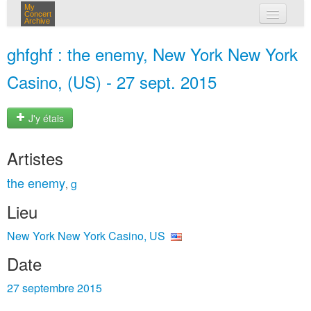
My
Concert
Archive
mes concerts
ghfghf : the enemy, New York New York
connexion
Casino, (US) - 27 sept. 2015
J'y étais
Artistes
the enemy
g
,
Lieu
New York New York Casino, US
Date
27 septembre 2015