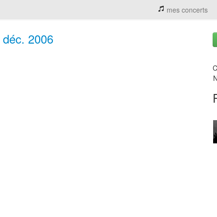
mes concerts
 déc. 2006
C
N