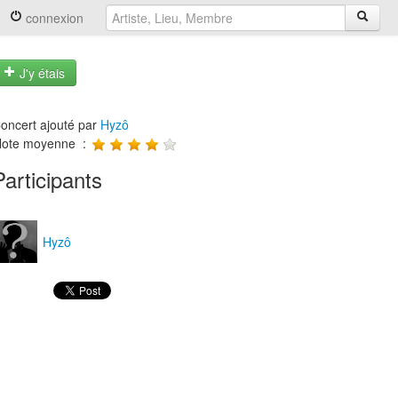
connexion
J'y étais
oncert ajouté par
Hyzô
ote moyenne :
Participants
Hyzô