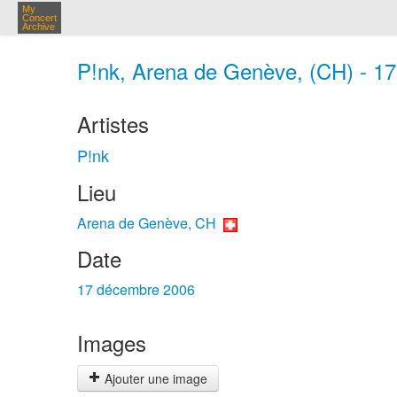
My
Concert
Archive
P!nk, Arena de Genève, (CH) - 17
Artistes
P!nk
Lieu
Arena de Genève, CH
Date
17 décembre 2006
Images
Ajouter une image