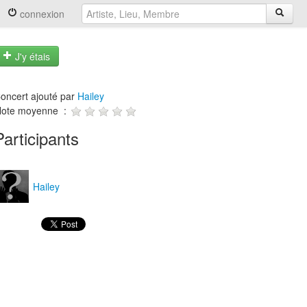
connexion
J'y étais
oncert ajouté par
Hailey
ote moyenne :
Participants
Hailey