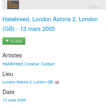
My
Concert
Archive
mes concerts
Hatebreed, London Astoria 2, London
connexion
(GB) - 13 mars 2005
J'y étais
Artistes
Hatebreed
Crowbar
Caliban
,
,
Lieu
London Astoria 2, London GB
Date
13 mars 2005