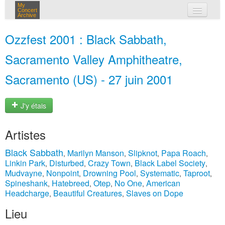
My
Concert
Archive
mes concerts
Ozzfest 2001 : Black Sabbath,
connexion
Sacramento Valley Amphitheatre,
Sacramento (US) - 27 juin 2001
J'y étais
Artistes
Black Sabbath
Marilyn Manson
Slipknot
Papa Roach
,
,
,
,
Linkin Park
Disturbed
Crazy Town
Black Label Society
,
,
,
,
Mudvayne
Nonpoint
Drowning Pool
Systematic
Taproot
,
,
,
,
,
Spineshank
Hatebreed
Otep
No One
American
,
,
,
,
Headcharge
Beautiful Creatures
Slaves on Dope
,
,
Lieu