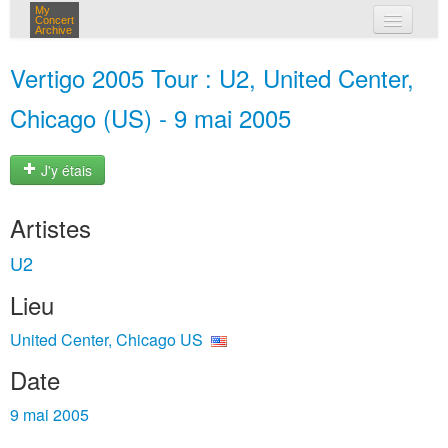
My
Concert
Archive
mes concerts
Vertigo 2005 Tour : U2, United Center,
connexion
Chicago (US) - 9 mai 2005
J'y étais
Artistes
U2
Lieu
United Center, Chicago US
Date
9 mai 2005