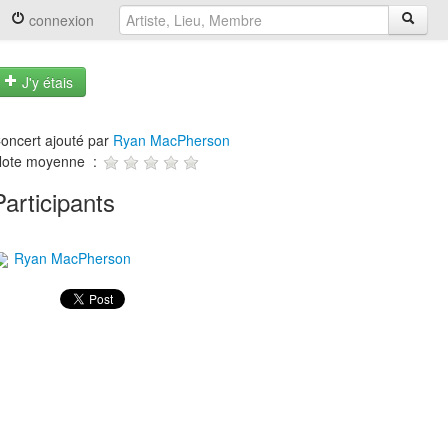
connexion
J'y étais
oncert ajouté par
Ryan MacPherson
ote moyenne :
Participants
Ryan MacPherson