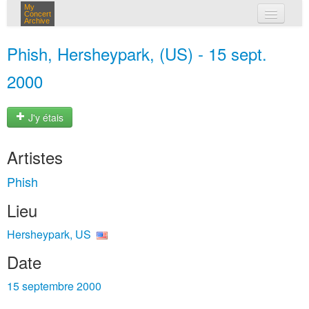
My
Concert
Archive
mes concerts
Phish, Hersheypark, (US) - 15 sept.
connexion
2000
J'y étais
Artistes
Phish
Lieu
Hersheypark, US
Date
15 septembre 2000