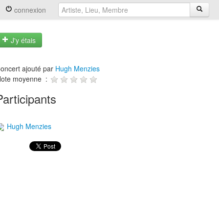
connexion
J'y étais
oncert ajouté par
Hugh Menzies
ote moyenne :
Participants
Hugh Menzies