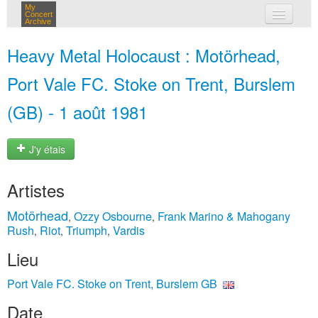
My
Concert
Archive
mes concerts
Heavy Metal Holocaust : Motörhead,
connexion
Port Vale FC. Stoke on Trent, Burslem
(GB) - 1 août 1981
J'y étais
Artistes
Motörhead
Ozzy Osbourne
Frank Marino & Mahogany
,
,
Rush
Riot
Triumph
Vardis
,
,
,
Lieu
Port Vale FC. Stoke on Trent, Burslem GB
Date