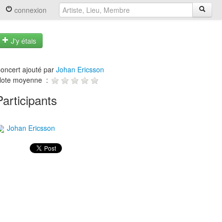
connexion
J'y étais
oncert ajouté par
Johan Ericsson
ote moyenne :
Participants
Johan Ericsson