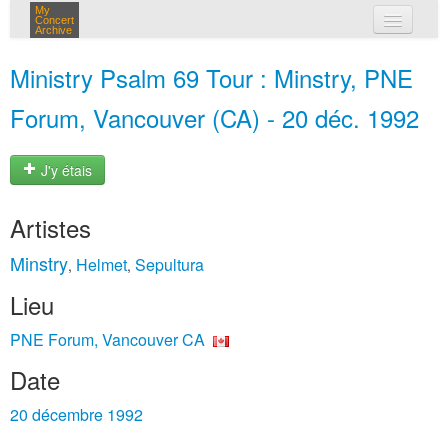
My
Concert
Archive
mes concerts
Ministry Psalm 69 Tour : Minstry, PNE
connexion
Forum, Vancouver (CA) - 20 déc. 1992
J'y étais
Artistes
Minstry
Helmet
Sepultura
,
,
Lieu
PNE Forum, Vancouver CA
Date
20 décembre 1992