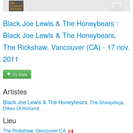
My
Concert
Archive
mes concerts
Black Joe Lewis & The Honeybears :
connexion
Black Joe Lewis & The Honeybears,
The Rickshaw, Vancouver (CA) - 17 nov.
2011
J'y étais
Artistes
Black Joe Lewis & The Honeybears
The Sheepdogs
,
,
Dikes Of Holland
Lieu
The Rickshaw, Vancouver CA