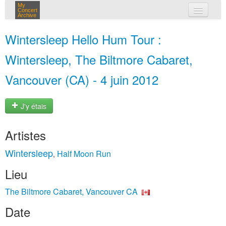
My
Concert
Archive
mes concerts
Wintersleep Hello Hum Tour :
connexion
Wintersleep, The Biltmore Cabaret,
Vancouver (CA) - 4 juin 2012
J'y étais
Artistes
Wintersleep
Half Moon Run
,
Lieu
The Biltmore Cabaret, Vancouver CA
Date