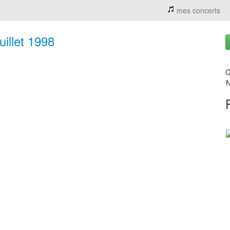
mes concerts
uillet 1998
C
N