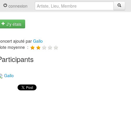
connexion
J'y étais
oncert ajouté par
Gallo
ote moyenne :
Participants
Gallo