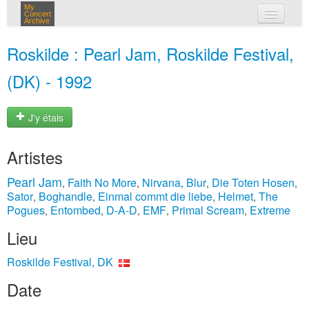
My
Concert
Archive
mes concerts
Roskilde : Pearl Jam, Roskilde Festival,
connexion
(DK) - 1992
J'y étais
Artistes
Pearl Jam
Faith No More
Nirvana
Blur
Die Toten Hosen
,
,
,
,
,
Sator
Boghandle
Einmal commt die liebe
Helmet
The
,
,
,
,
Pogues
Entombed
D-A-D
EMF
Primal Scream
Extreme
,
,
,
,
,
Lieu
Roskilde Festival, DK
Date